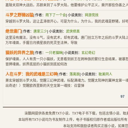
嘉陵关双神大战后，苏颜来到了斗罗大陆，他要维护公平正义，撕开那些伪善之人
斗罗之野猪凶猛
| 作者：
雨下了一个会
| 小说类别：
网游竞技
穿越到斗罗大陆，这让孟涛很开心，可是为什么，为什么，我的武魂是野猪，好吧
绝世唐门
| 作者：
唐家三少
| 小说类别：
武侠修真
这里没有魔法，没有斗气，没有武术，却有武魂。唐门创立万年之后的斗罗大陆
万年魂兽，手握日月摘星辰的死灵圣法神，导致
猫妖的异界之旅
| 作者：
一只老猫眯
| 小说类别：
玄幻奇幻
保护魂兽，人人有责一只小猫妖，无意看到妖王在跨种族的繁衍生息结果，被暴
冒牌魂兽。妖界底层的小猫妖到底如何改
人在斗罗：我的武魂是三幻神
| 作者：
落离辰
| 小说类别：
耽美同人
萧玄穿越到斗罗大陆，觉醒三幻神武魂，标配满魂力。觉醒太阳神的翼神龙第一
出奇迹！）觉醒欧西里斯的天空龙第一魂技：召雷弹
97
柒酷网提供各类免费TXT小说、TXT电子书下载，包括言情小说、耽
本站所有TXT小说均为书友制作上传，电子书版权归原作者或出版社所有，如侵犯
本站支持和鼓励读者购买正版小说，如果您喜