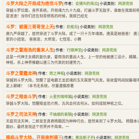
斗罗大陆之开局成为绝世斗罗
| 作者：
会猪叫的南瓜
| 小说类别：
网游竞技
穿越斗罗位面，身怀系统，开局魂力九十九级，打遍斗罗无敌手，谁敢在我面前称
是渣渣！当你们还在刻苦修炼的时候，我就已经无
斗罗：被唐三哥哥宠上天
| 作者：
奶瓶巨
| 小说类别：
网游竞技
唐九芦穿越了，居然穿进了斗罗大陆，成了一只十万年魂兽。唐昊是她爸爸！ 唐
家的小团宠。 爸爸宠，大师宠，七怪宠，小舞
斗罗之霍雨浩的重来人生
| 作者：
行随神至
| 小说类别：
网游竞技
这是一代神王女婿的复仇录，霍雨浩的重启人生。上一世的他被唐三设计，蹂躏，
神祇，杀上神界推翻以唐三为代表的封建势力，
斗罗之雷霆龙神
| 作者：
雨之神祗
| 小说类别：
网游竞技
穿越到斗罗大陆，觉醒了蓝电霸王龙武魂的玉天霖意气风发。吸收雷鸣阎狱藤魂
走上巅峰！ （本书无系统，尽量遵循原著
斗罗之暗金斗罗
| 作者：
火星的咖啡猫
| 小说类别：
网游竞技
穿越斗罗大陆，觉醒暗金恐爪熊，古风会何去何从，如何成就神祇之位。
斗罗之司法天神
| 作者：
不抽烟的衰狼
| 小说类别：
网游竞技
天庭司法天神，二郎显圣真君杨戬因为种种巧合，居然来到了斗罗大陆。 杨戬本
面纱，最终发现这个世界并不简单，一
降临斗罗大陆，开局审判唐三
| 作者：
寒风栀子开
| 小说类别：
网游竞技