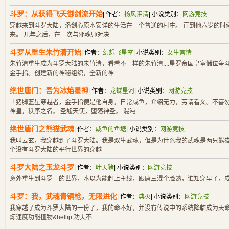
斗罗：从获得飞天御剑流开始
| 作者：
扬风泪清
| 小说类别：
网游竞技
穿越来到斗罗大陆，洛剑心原本安详的生活在一个普通的村庄。 直到他六岁的时
来。 几年之后，在一次与邪魂师对决
斗罗从重生朱竹清开始
| 作者：
幻想飞星空
| 小说类别：
女生言情
朱竹清重生成为斗罗大陆的朱竹清，看看不一样的朱竹清....星罗帝国皇室储位
金手指。创建新的神秘组织，全新的神
绝世唐门：吾为冰焰星神
| 作者：
龙蝶星河
| 小说类别：
网游竞技
「猪脚蓝星穿越者，金手指便是他自身，日常咸鱼，介绍无力，劳请看文。不喜勿喷
神皇，秩序之名。 圣墟天使，堕落神圣。 混沌
绝世唐门之熊猫武魂
| 作者：
咸鱼的鱼塘
| 小说类别：
网游竞技
我叫云玄，我穿越到了斗罗大陆。我是双生武魂，但是为什么我的武魂是两只熊猫&hellip;
个没有斗罗大陆的平行世界的穿越
斗罗大陆之玉龙斗罗
| 作者：
叶天猪
| 小说类别：
网游竞技
意外重生到斗罗一的世界，本以为能赶上主线，跟唐三混个脸熟，谁知穿早了，
斗罗：我，武魂青铜枪，无限进化
| 作者：
典火
| 小说类别：
网游竞技
我穿越了成为斗罗大陆的一份子，我的命不好，并没有传说中的系统降临成为天命
炼速度功能植物&hellip;功夫不