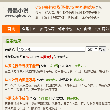
小说下载排行榜
热门推荐小说100本
最新完结
高级
搜索 斗罗大陆：提供TXT小说下载和TXT电子书下
载，全集全本完结TXT小说下载网，无弹窗小说网
首页
全集书库
热门推荐
都市小说
女生言情
玄幻奇幻
搜索结果
关键字：
(
97
斗罗大陆
系统搜索到约有
项符合
的查询结果
斗罗之我千寻疾不能死
| 作者：
孤飞雪
| 小说类别：
网游竞技
重生成为斗罗大陆里面的情兽千寻疾，心中甚是无奈。不过，既然已经开始追求
从木叶开始征服万界
| 作者：
蛋炒青椒
| 小说类别：
都市小说
本书又名『灭族之夜，我灭了三代团藏家族，成为叛忍』『人在斗罗，开局嘉陵
出生了，我穿越了。还一不小心救了宇智
斗罗之本体成仙
| 作者：
骑牛童子
| 小说类别：
网游竞技
苏天穿越斗罗大陆，觉醒异瞳武魂，先天魂力却只有7级。 可是没想到异瞳武魂
武魂数量比不过，年限来凑！修炼速度比不