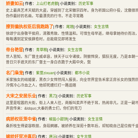
娇妻如云
| 作者：
上山打老虎额
| 小说类别：
历史军事
史上最具艺术天赋的大盗，穿越到了北宋徽宗四年。身为祈国公府仆役，沈傲很
伪作最好的名画，写最漂亮的行书，不走寻常路
撩到偏执权臣后我跑路了
| 作者：
尾翘
| 小说类别：
女生言情
徐颂宁出身敬平侯府，清雅秀致、性情温和。可惜生母早逝，继母拿她待价而沽，意欲
每每遇到定安侯薛愈时，总能窥见即将发生
帝台艳宦
| 作者：
青草糕
| 小说类别：
女生言情
世人皆知，东厂督主戚卓容，挟天子以令诸侯，阴狠悍戾，猖狂无度，乃是本朝
昔日只手遮天的东厂督主一身白衣跪于大殿中央，鬓
名门枭宠
| 作者：
紫萱zixuan
| 小说类别：
都市小说
禾家独女的结婚宴，黑衣少女悍然闯入报丧，向全世界宣告禾家正房长女的强势
冷情冷心冷血之人，他却死缠烂打一路追随
大宋之安居乐业
| 作者：
黑刀
| 小说类别：
历史军事
这里是喧嚣的大街，街上人来人往，商贩叫卖声不绝于耳，热闹非凡，正是一副
声音传来：&ldquo;大秦的勇士们，你们的弯刀
病娇权臣笼中雀
| 作者：
椒盐小甜饼
| 小说类别：
女生言情
桑折枝生得姿容昳丽，身段婀娜。被娇养在深闺十数年后，却知晓自己是位假千
嫁给奸宦冲喜后
| 作者：
唐沅
| 小说类别：
女生言情