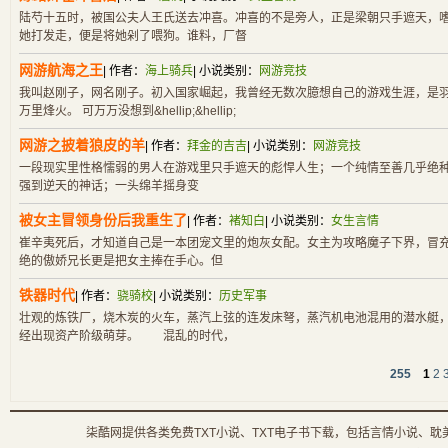
陆芍十五时，被国公夫人王氏送去冲喜。冲喜的不是旁人，正是梁朝只手遮天，
她打发走，便是将她剁了喂狗。谁料，厂督
网游航海之王
| 作者：
海上骑兵
| 小说类别：
网游竞技
我叫赵刚子，网名刚子。初入国家崛起，我曾经无数次臆想自己的游戏生涯，是
万里烽火。 可万万没想到&hellip;&hellip;
网游之披着狼皮的羊
| 作者：
拜金的吉吉
| 小说类别：
网游竞技
一段现实里性格懦弱的男人在游戏里只手遮天的彪悍人生；一个纯情至善几乎绝
强到逆天的神话；一头绵羊摇身变
被女主冒领身份后我重生了
| 作者：
褚知白
| 小说类别：
女生言情
崔辛夷死后，才知道自己是一本团宠文里的炮灰女配。女主为攻略魔子下界，冒
绝的傲娇兄长更是把女主捧在手心。但
铁器时代
| 作者：
骁骑校
| 小说类别：
历史军事
壮观的炼铁厂，烧木炭的火车，蒸汽上弦的连发床弩，蒸汽机电池混用的潜水艇，
经出现资产阶级萌芽。 混乱的时代，
255
1
2
柒酷网提供各类免费TXT小说、TXT电子书下载，包括言情小说、耽