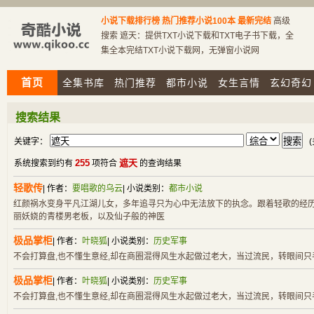
小说下载排行榜
热门推荐小说100本
最新完结
高级
搜索 遮天：提供TXT小说下载和TXT电子书下载，全
集全本完结TXT小说下载网，无弹窗小说网
首页
全集书库
热门推荐
都市小说
女生言情
玄幻奇幻
搜索结果
关键字：
(
255
遮天
系统搜索到约有
项符合
的查询结果
轻歌传
| 作者：
要唱歌的乌云
| 小说类别：
都市小说
红颜祸水变身平凡江湖儿女，多年追寻只为心中无法放下的执念。跟着轻歌的经
丽妖娆的青楼男老板，以及仙子般的神医
极品掌柜
| 作者：
叶晓狐
| 小说类别：
历史军事
不会打算盘,也不懂生意经,却在商圈混得风生水起做过老大，当过流民，转眼间
极品掌柜
| 作者：
叶晓狐
| 小说类别：
历史军事
不会打算盘,也不懂生意经,却在商圈混得风生水起做过老大，当过流民，转眼间