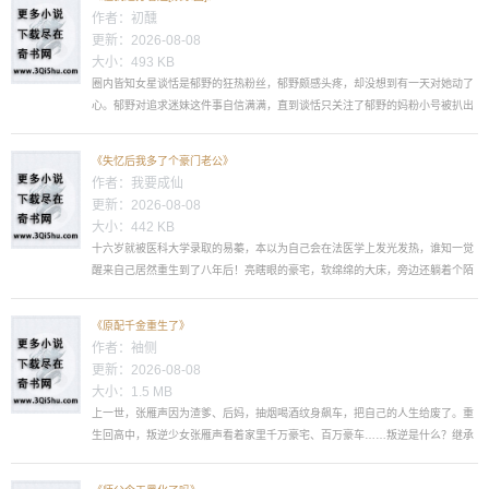
作者：
初醺
更新：2026-08-08
大小：493 KB
圈内皆知女星谈恬是郁野的狂热粉丝，郁野颇感头疼，却没想到有一天对她动了
心。郁野对追求迷妹这件事自信满满，直到谈恬只关注了郁野的妈粉小号被扒出
来，微博里满屏的麻麻爱你崽崽你真可爱。“？？？”崽？可爱？？？...
《失忆后我多了个豪门老公》
作者：
我要成仙
更新：2026-08-08
大小：442 KB
十六岁就被医科大学录取的易蓁，本以为自己会在法医学上发光发热，谁知一觉
醒来自己居然重生到了八年后！亮瞎眼的豪宅，软绵绵的大床，旁边还躺着个陌
生男性！易蓁：┌(。Д。)┐男人剑眉微动：我是你老公。发现自己不仅没有成为
法医，反而进了娱乐圈...
《原配千金重生了》
作者：
袖侧
更新：2026-08-08
大小：1.5 MB
上一世，张雁声因为渣爹、后妈，抽烟喝酒纹身飙车，把自己的人生给废了。重
生回高中，叛逆少女张雁声看着家里千万豪宅、百万豪车……叛逆是什么？继承
家业它不香吗？张雁声决心好好学习，做个合格的家族继承人。至于后妈和继弟
出来作妖？张雁声掰掰手腕。上辈子干啥啥不行，打架第一名...