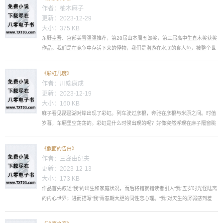
作者：
柚木麻子
更新：2023-12-29
大小：375 KB
东野圭吾、宫部美雪强强推荐，第28届山本周五郎奖，第三届高中生直木奖获奖
作品。我们是在竞争中存活下来的怪物，我们是潜游在水底的食人鱼，被整个世
界所嫌恶，又反过来吞食身遭的一切。事业有成的荣利子和普通主妇翔子，相爱
相杀的二人，其实都是被现实社会蛛网似的潜规则伤害的失败者。为什么？！
《彩虹几度》
——“我为了你，赌上自己的一切，变得面目全非；然而在你的眼中，我只是猥琐
作者：
川端康成
变态的跟踪狂...
更新：2023-12-19
大小：160 KB
麻子看见琵琶湖对岸出现了彩虹。列车驶过彦根，奔驰在彦根与米原之间。时值
岁暮，车厢里空荡荡的。彩虹是什么时候出现的呢？好像突然浮现在麻子隔窗眺
望的湖水上空似的。麻子面前的一个男人也发现了彩虹，说：“小千惠子，小千惠
子！彩虹，彩虹，瞧，出彩虹了！”边说边把婴儿抱向窗前。麻子从京都起就和这
《假面的告白》
个男人对坐在四人座的座位上。男人带着婴儿，实际上是三个人。麻子靠窗坐
作者：
三岛由纪夫
着。男人坐在通道一侧的座...
更新：2023-12-13
大小：173 KB
作品首先叙述“我”的出生和家庭状况，而后将错就错读者引入“我”五岁时光怪陆离
的内心世界；进而描写“我”青春期大胆的同性恋心理。“我”对天生的孱弱感到羞
愧，慕恋强健而富于野性的青年同性，立志进行精神上的自我锻炼，但肉体的成
长总令人不满。战时，“我”怀着尝试恋爱的心态接近异性，终于和...