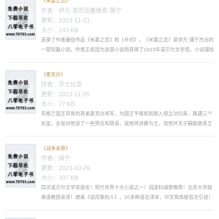
《米嘉之恋》
作者：
伊凡·亚历克塞维奇·蒲宁
更新：2023-11-21
大小：243 KB
选录了作者最佳作品《米嘉之恋》和《乡村》。《米嘉之恋》是伊万·蒲宁杰出的
一部短篇小说。作者正是因为这部小说而获得了1933年诺贝尔文学奖。小说描绘
了一个俄罗斯青年米嘉的爱情经历。他对情人卡佳有着高尚的，纯洁的要求，又
因为与卡佳的短暂离别而黯然神伤。蒲宁巧妙，娴熟地刻画了米嘉的内心活动，
《麦克白》
他的萌动，迟疑，自责和对真爱的期许，最后作者以悲剧式的结尾判定了主人公
作者：
莎士比亚
同样悲剧式的命运。《乡村》是伊...
更新：2023-11-05
大小：77 KB
苏格兰国王邓肯的表弟麦克白将军，为国王平叛和抵御入侵立功归来，路遇三个
女巫。女巫对他说了一些预言和隐语，说他将进爵为王，但他并无子嗣能继承王
位，反而是同僚班柯将军的后代要做王。麦克白是有野心的英雄，他在夫人的怂
恿下谋杀邓肯，做了国王。为掩人耳目和防止他人夺位，他一步步害死了邓肯的
《战争哀歌》
侍卫，害死了班柯，害死了贵族麦克德夫的妻子和小孩。恐惧和猜疑使麦克白心
作者：
保宁
里越来越有鬼，也越来越冷酷。麦克白夫人神经失常而自...
更新：2023-10-29
大小：307 KB
四次诺贝尔文学奖提名！现代世界十大小说之一！阎连科诚挚推荐！北京大学越
南语教授亲译！媲美《追风筝的人》，20多种语言译本，中文简体版首次引进！
本书已超越了战争主题！战争是它的背景，它的内核是关于逝去的青春，关于美
和伤痛！一场突如其来的战争打碎了阿坚和阿芳这对年轻情侣的生活，在血肉横