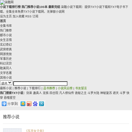
小说下载排行榜
热门推荐小说100本
最新完结
柒酷小说下载网：提供TXT小说下载和TXT电子书下
载，全集全本免费TXT小说下载网，无弹窗小说网
设为主页
加入收藏
RSS 订阅
首页
全集书库
热门推荐
都市小说
女生言情
玄幻奇幻
武侠修真
网游竞技
军事历史
科幻灵异
耽美同人
文学名著
其他小说
最新小说
|
推荐小说
|
下载排行
|
品书推荐
|
小说风云榜
|
书友留言
热门搜索TXT小说：
剑来
蛊真人
龙族
四合院
凡人修仙传
诡秘之主
斗罗大陆
神秘复苏
遮天
斗罗
快
穿
吞噬星空
推荐小说
《东京女子会》