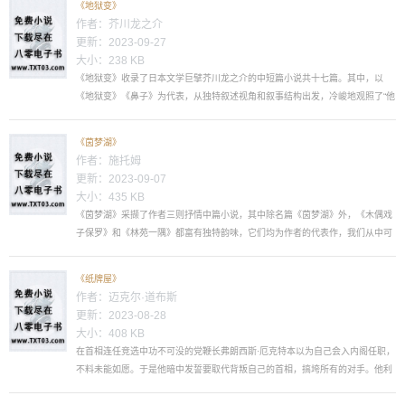
《地狱变》
飞的战争中，主人公阿坚成了幸存者，但战争带来的伤痛还远远没有平息。那些
作者：
芥川龙之介
经历仍旧萦绕在阿坚的生活之中，被战争毁灭的不仅仅...
更新：2023-09-27
大小：238 KB
《地狱变》收录了日本文学巨擘芥川龙之介的中短篇小说共十七篇。其中，以
《地狱变》《鼻子》为代表，从独特叙述视角和叙事结构出发，冷峻地观照了“他
人即地狱”的彼时日本社会心理。这种畸形的个体心理逐渐演变成为一种习惯性的
社会心理，发人深思。此外，以《地狱变》为代表的作品则表现了“为艺术的艺
《茵梦湖》
术”的孤独者的人生悲歌。通过自我毁灭的方式来达成“艺术至上...
作者：
施托姆
更新：2023-09-07
大小：435 KB
《茵梦湖》采撷了作者三则抒情中篇小说，其中除名篇《茵梦湖》外，《木偶戏
子保罗》和《林苑一隅》都富有独特韵味，它们均为作者的代表作，我们从中可
领略到这位文学大师的整体创作风格；它们也定会给读者带来和以往不同的感
受。...
《纸牌屋》
作者：
迈克尔·道布斯
更新：2023-08-28
大小：408 KB
在首相连任竞选中功不可没的党鞭长弗朗西斯·厄克特本以为自己会入内阁任职，
不料未能如愿。于是他暗中发誓要取代背叛自己的首相，搞垮所有的对手。他利
用自己能够掌握内阁机密和掌握党内人士隐秘的优势，操控了一个又一个官员，