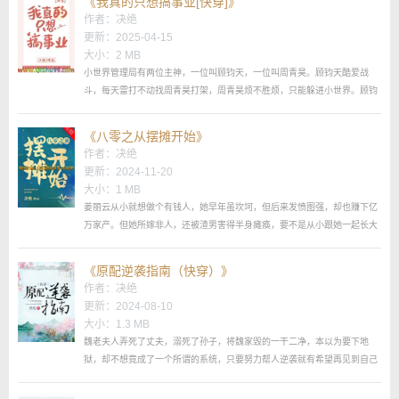
《我真的只想搞事业[快穿]》
作者：
决绝
更新：2025-04-15
大小：2 MB
小世界管理局有两位主神，一位叫顾钧天，一位叫周青昊。顾钧天酷爱战
斗，每天雷打不动找周青昊打架，周青昊烦不胜烦，只能躲进小世界。顾钧
天追进小世界，结果失去记忆，成为对周青昊始乱终弃的渣攻。没看到周青
昊的时候，顾钧天信誓旦旦：谈恋爱有什么意思？我只想搞事业！看到周青
《八零之从摆摊开始》
昊之后，顾钧天纠结：他看到这人就心跳加速浑身躁动…...
作者：
决绝
更新：2024-11-20
大小：1 MB
姜丽云从小就想做个有钱人，她早年虽坎坷，但后来发愤图强，却也赚下亿
万家产。但她所嫁非人，还被渣男害得半身瘫痪，要不是从小跟她一起长大
的冯易不离不弃地照顾她，她不一定能活下来。可就连冯易，也早早去世。
她这一生，充满遗憾。再睁眼，她回到了八七年，跟渣男相亲后的第二
《原配逆袭指南（快穿）》
天……...
作者：
决绝
更新：2024-08-10
大小：1.3 MB
魏老夫人弄死了丈夫，溺死了孙子，将魏家毁的一干二净，本以为要下地
狱，却不想竟成了一个所谓的系统，只要努力帮人逆袭就有希望再见到自己
的孙女！为了能再见到自己唯一的亲人，魏老夫人决定神挡杀神佛挡杀佛！
本文快穿虐渣，女主是老太太+系统，所以没男主，但某些单元故事的女主