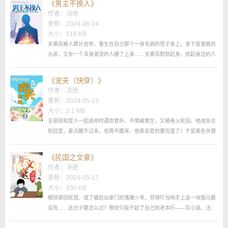
《男主不换人》
人公会有cp~
作者：
决绝
更新：2024-06-24
内容标签穿越时空系统快穿报仇雪恨主角穆凌┃配角┃其它系统，快穿...
大小：516 KB
关乘风被人算计去世，重生在自己那个一身毛病的侄子身上。身下是宽敞的
大床，又有一个浑身滚烫的人缠了上来……关乘风默默起身，抓起身边的人
浸到了冰水里。等冰水里的人清醒过来，关乘风才发现这人竟是曾经救过他
一次小娃娃……于是又把人拎去了训练馆...
《宠夫（快穿）》
作者：
决绝
更新：2024-05-19
大小：2.1 MB
言景则和爱人一起逃命时遇到意外，不慎被寄生，又被卷入轮回。他迷失在
轮回里，差点醒不过来，但再不醒来，他家亲爱的要完蛋了！于是某些关键
时刻，压榨竹马的凤凰男、陷害学霸的学渣、踹了影帝还踩一脚的流量……
他们都清醒了，不，被“穿”了...
《民国之文豪》
作者：
决绝
更新：2024-05-17
大小：930 KB
穆琼穿回民国，成了被赶出家门的落魄少爷。穷得叮当响手上连一块银元都
没有……这日子要怎么过？穆琼只能干起了自己的老本行——写小说。注：
架空，跟真实历史无关，不出现任何历史人物~CP是傅蕴安，主攻~不要站