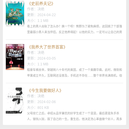
错啊！...
《史前养夫记》
作者：
决绝
更新：2024-04-22
大小：1.1 MB
看上的男人出轨了怎么办？换一个呗！熊野为了避免麻烦，这回挑了个部落
里最弱小男人来当伴侣。反正他养得起！以他的实力，一定可以让自己的男
人顿顿吃肉不吃草。从末世穿越过来，沉迷吃“草”的“弱小”男人周寂：“……”
他不是他没有！他明明一个人可以把整个部落给干掉！...
《我养大了世界首富》
作者：
决绝
更新：2024-03-05
大小：1.1 MB
程豪车祸去世，穿越到八十年代的美国，成了一个美籍华裔。此时，微软和
苹果成立不久，互联网还没普及，手机还不存在……整个世界充满商机。但
都跟他没关系，毕竟他只会打拳。程豪努力打拳养家糊口，生命不息奋斗不
止，终于成为世界拳击冠军拿到金腰带，正嘚瑟呢，突然发现自己的工资卡
《今生我要做好人》
上交对象出现在了福布斯富豪榜上。我想养你你竟然成了世界首富？！注意
作者：
决绝
1、程豪攻，林禹寻受，背景是架空的美国八十...
更新：2024-02-06
大小：801 KB
父母双亡之后，卓绍从品学兼优的好学生成了一个混混，最后更是失手杀
人，锒铛入狱，毁了自己的一生。重生后，他决定洗心革面做个好人，再多
赚点钱，好去追自己上辈子心心念念的高富帅男神。当然，刚重生，身无分