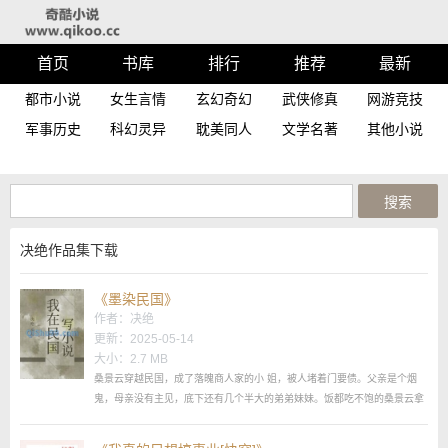
首页
书库
排行
推荐
最新
都市小说
女生言情
玄幻奇幻
武侠修真
网游竞技
军事历史
科幻灵异
耽美同人
文学名著
其他小说
决绝作品集下载
《墨染民国》
作者：
决绝
更新：2025-05-14
大小：2.7 MB
桑景云穿越民国，成了落魄商人家的小 姐，被人堵着门要债。父亲是个烟
鬼，母亲没有主见，底下还有几个半大的弟弟妹妹。饭都吃不饱的桑景云拿
起笔，给自己写出了一个锦绣未来。...