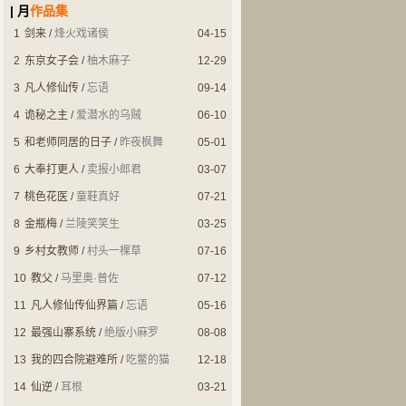
| 月
作品集
1
剑来
/
烽火戏诸侯
04-15
2
东京女子会
/
柚木麻子
12-29
3
凡人修仙传
/
忘语
09-14
4
诡秘之主
/
爱潜水的乌贼
06-10
都市小说
文学名著
5
和老师同居的日子
/
昨夜枫舞
05-01
桃色花医
金瓶梅
6
大奉打更人
/
卖报小郎君
03-07
7
桃色花医
/
童鞋真好
07-21
8
金瓶梅
/
兰陵笑笑生
03-25
9
乡村女教师
/
村头一棵草
07-16
10
教父
/
马里奥·普佐
07-12
女生言情
女生言情
11
凡人修仙传仙界篇
/
忘语
05-16
于是，相爱
两亿新娘
12
最强山寨系统
/
绝版小麻罗
08-08
13
我的四合院避难所
/
吃鳖的猫
12-18
14
仙逆
/
耳根
03-21