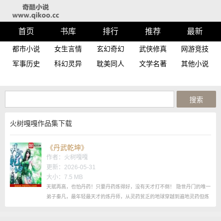
首页
书库
排行
推荐
最新
都市小说
女生言情
玄幻奇幻
武侠修真
网游竞技
军事历史
科幻灵异
耽美同人
文学名著
其他小说
火树嘎嘎作品集下载
《丹武乾坤》
作者：
火树嘎嘎
更新：2026-05-31
大小：7.5 MB
天赋再高，也怕丹药！只要丹药炼得好，没有天才打不倒！ 隐世丹门的唯一
弟子秦凡，最年轻最天才的炼丹师，从灵药贫乏的地球穿越到遍地灵药但炼
丹师却极其稀少的武者世界。 自此，他的第二人生，华丽地绽放。...