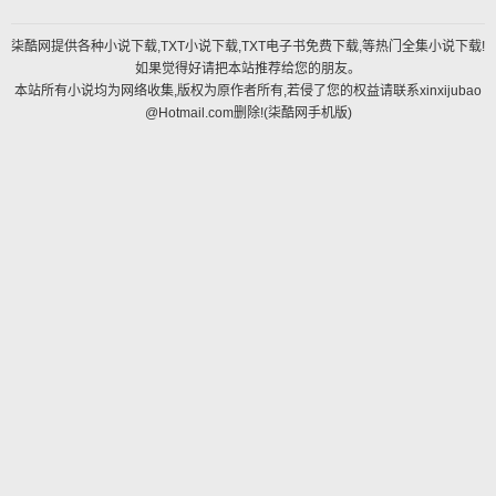
柒酷网提供各种小说下载,TXT小说下载,TXT电子书免费下载,等热门全集小说下载!
如果觉得好请把本站推荐给您的朋友。
本站所有小说均为网络收集,版权为原作者所有,若侵了您的权益请联系xinxijubao
@Hotmail.com删除!(
柒酷网手机版
)