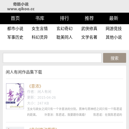
首页
书库
排行
推荐
最新
都市小说
女生言情
玄幻奇幻
武侠修真
网游竞技
军事历史
科幻灵异
耽美同人
文学名著
其他小说
闲人有闲作品集下载
《意浓》
作者：
闲人有闲
更新：2015-04-26
大小：247 KB
玉女与欲女之间只有一个许意浓的分别。男神与男神经之间只有一个陈君诺
的距离。 许意浓：陈君诺，我要跟你离婚！ 陈君诺：在我陈君诺的
字典里只有丧偶，没有离婚！ 姜平：为什么不跟许意浓离婚？ 陈君
诺：婚前忘记签夫妻财产协议了。 陈君诺：你不是一直都想跟我离婚