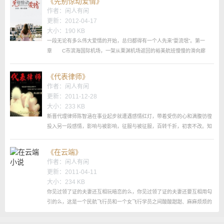
《先别惊动爱情》
吗？ 许意浓：那不是你说的你的字典里只有丧偶，没有离婚吗？ 周
作者：
闲人有闲
晓年：为什么不跟陈君诺离婚？ 许意浓：会分很多钱，不知道一个人怎
更新：2012-04-17
么花。...
大小：190 KB
一段无论有多么伟大爱情的开始，总归都得有一个人先来“耍流氓”。第一
章 C市滨海国际机场，一架从栗渊机场返回的裕美航班慢慢的滑向廊
桥。飞机停稳，展宁拿起话筒通知乘务长，“可以开舱门下客了。”说完他看
着旁边教员机长，“还好，延误的不厉害，下午的安排都不会耽搁。”
《代表律师》
“唉，我们裕美最年轻最帅的机长就要结婚了，不知道公司有多少小姑娘的心
作者：
闲人有闲
要碎了，真是惆怅啊。”教员机长填着考察表，“只谈一次恋爱就结婚，不
更新：2011-12-28
会...
大小：233 KB
新晋代理律师陈智涵在事业起步就遭遇感情红灯，带着受伤的心和满腹彷徨
投入另一段感情，影响与被影响，征服与被征服，百转千折，初衷不改。知
名辩护律师江川在事业的巅峰期遭遇犯罪陷阱，为摆脱见不得光的隐婚生
活，他用自己的胆识和智慧打破层层迷雾，阴谋与反阴谋，陷害与反陷害，
《在云端》
揭露真相，险象环生。 讲述一段如高空走钢丝般的执业经历和一段九曲
作者：
闲人有闲
回环的华美爱情。第一章：争执 “志强，我中午不能和你一起吃饭了，我
更新：2011-04-11
给客...
大小：234 KB
你见过领了证的夫妻还互相玩暗恋的么，你见过领了证的夫妻还要互相用勾
引的么，这是一个民航飞行员和一个女飞行学员之间酸酸甜甜、麻麻烦烦的
故事。都是飞行专业人士，可是对感情同样是不专业的表现，女猪很二，男
猪看似不二，实际上更二，就是这么两个很二的人的搞出来的一段很二的情