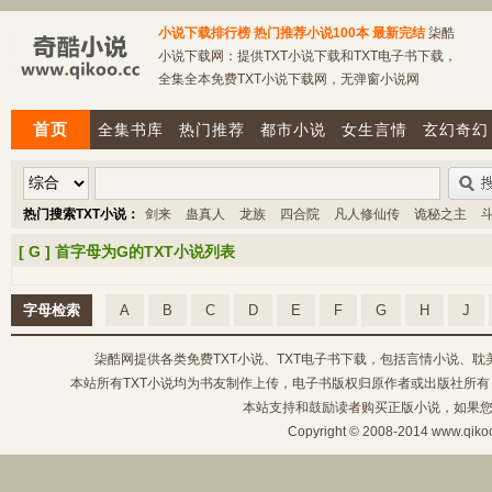
小说下载排行榜
热门推荐小说100本
最新完结
柒酷
小说下载网：提供TXT小说下载和TXT电子书下载，
全集全本免费TXT小说下载网，无弹窗小说网
首页
全集书库
热门推荐
都市小说
女生言情
玄幻奇幻
热门搜索TXT小说：
剑来
蛊真人
龙族
四合院
凡人修仙传
诡秘之主
[ G ] 首字母为G的TXT小说列表
字母检索
A
B
C
D
E
F
G
H
J
柒酷网提供各类免费TXT小说、TXT电子书下载，包括言情小说、耽
本站所有TXT小说均为书友制作上传，电子书版权归原作者或出版社所有，如侵犯
本站支持和鼓励读者购买正版小说，如果您喜
Copyright © 2008-2014
www.qikoo