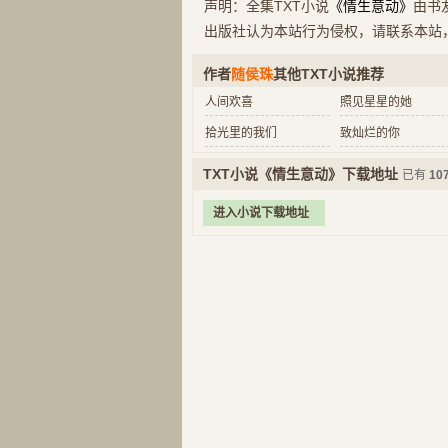
声明：全集TXT小说
《情生意动》
由书
出版社认为本站行为侵权，请联系本站
作者
随侯珠
其他TXT小说推荐
人间欢喜
照见星星的她
拾光里的我们
致灿烂的你
TXT小说《情生意动》下载地址
已有
10
进入小说下载地址