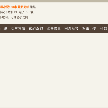
荐小说100本
最新完结
柒酷
小说下载和TXT电子书下载，
说下载网，无弹窗小说网
市小说
女生言情
玄幻奇幻
武侠修真
网游竞技
军事历史
科幻