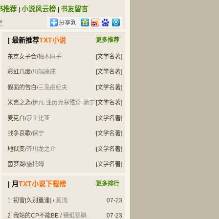
书推荐
小说风云榜
书友留言
|
|
空
| 最新推荐
TXT小说
更多推荐
东京女子会
/
柚木麻子
[文学名著]
彩虹几度
/
川端康成
[文学名著]
假面的告白
/
三岛由纪夫
[文学名著]
米嘉之恋
/
伊凡·亚历克塞维奇·蒲宁
[文学名著]
麦克白
/
莎士比亚
[文学名著]
战争哀歌
/
保宁
[文学名著]
地狱变
/
芥川龙之介
[文学名著]
茵梦湖
/
施托姆
[文学名著]
| 月
TXT小说下载榜
更多排行
1
初雪[久别重逢]
/
奚浅
07-23
2
我站的CP不能BE
/
锡纸锦鳞
07-23