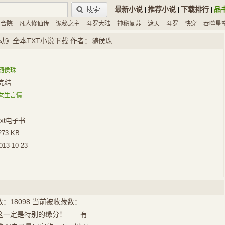
最新小说
推荐小说
下载排行
品
|
|
|
四合院
凡人修仙传
诡秘之主
斗罗大陆
神秘复苏
遮天
斗罗
快穿
吞噬星
动》全本TXT小说下载 作者：随侯珠
随侯珠
完结
女生言情
xt电子书
273 KB
013-10-23
评数：18098 当前被收藏数：
，这一定是特别的缘分！ 有