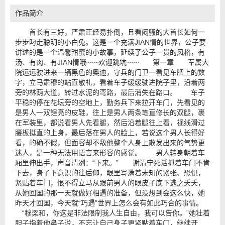
作品简介
首长有三好，严肃正经易扑倒，且看闷骚的大首长如何一
步步叼走聪明的小白兔。这是一个充满JIAN情的世界，公子要
讲述的是一个温馨甜蜜的小故事，延续了公子一贯的风格，有
汤、有肉、有JIAN情哦~~~欢迎跳坑~~~ 第一章 军属大
院远远驶进来一辆黑色的奥迪，守兵的门卫一看见车牌上的数
字，立马肃穆的站直敬礼，看着车子缓缓驶进院子里，沿着两
旁的林荫大道，转过水泥的弯路，最后消失在路口。 车子
平稳的停在花坛旁的空地上，勤务兵下来拉开车门，先看见的
是男人一双锃亮的皮鞋，往上是男人两条笔直修长的双腿，裹
在军装里，都说看男人先看腿，然后沿着腿往上看，视线滑过
腰板挺直的上身，最后落在男人的脸上，若说这个男人长得好
看，的确不假，但面容却不敌他整个人身上散发出来的气势更
迷人，是一种无法用语言来形容的感觉。 男人转身朝着车
厢里伸出手，声音清冽：“下来。” 谢清宁死活抓着车门不肯
下去，身子下意识的往后仰，眼里写满着未知的紧张、恐惧，
紧贴着车门，恨不得立马从跟前男人的眼皮子底下逃之夭夭，
从她回国的那一天就做好相遇的准备，但没想到会这么快，她
昨天才回国，今天就“巧遇”世界上怎么会有如此巧合的事情。
“穆梁和，你这是非法限制我人生自由，我可以告你。”她壮着
胆子指着他鼻子说，不忘让自己身子更紧贴着车门，继续开