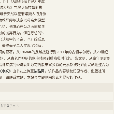
好书丨《纽约时报书评》年度
星球大战》导演艾布拉姆斯执
的母亲突然以犯罪嫌疑人的身份
助教萨缪尔决定以母亲为原型
合约，他决心在公众面前塑造
时的抛弃行为。但在寻访的过
己认知中的母亲，也开始反思
。最终母子二人实现了和解，
的巨著。从1968年的反越战游行到2011年的占领华尔街，从20世纪
克战场，从古老而神秘的家宅精灵到后隐私时代的广告文明，从童年阴影到
精神疾病到经济衰退万花筒般丰富多彩的元素都被巧妙而妥帖地整合为
《水妖》
由书友上传至
柒酷网
，该作品内容版权归原作者、出版社所
权，请联系本站，本站会立即删除您认为侵权的作品。
书友下载了本书