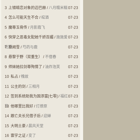
3
上错暗恋对象的迈巴赫
/
八月糯米糍
07-23
4
怎么可能天生不合
/
绾酒
07-23
5
魔尊玉骨传
/
月影霞飞
07-23
6
快穿之恶毒女配她千娇百媚
/
施施爱
07-23
吃糖
7
京阙雪
/
芍药与鹿
07-23
8
悬黎于野（双重生）
/
不借春
07-23
9
师妹她拉剑尊殉情了
/
油炸泡芙
07-23
10
私占
/
槐故
07-23
11
公主的剑
/
三相月
07-23
12
签到系统助我为国添富[七零]
/
福红
07-23
妆
13
他哪里比我好
/
灯燎原
07-23
14
跟亡夫长兄借子后
/
迎婵
07-23
15
大明土豪
/
晨风天堂
07-23
16
寰宇之证
/
变了
07-23