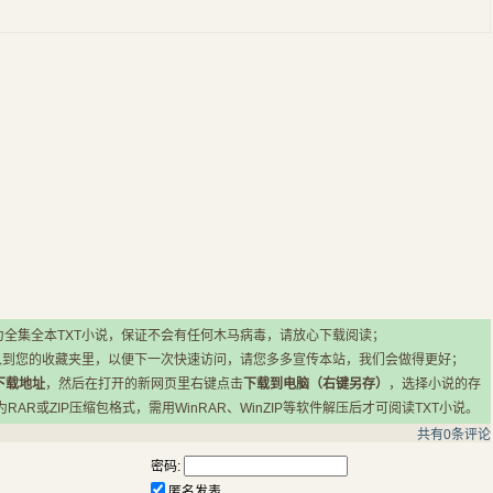
小说均为全集全本TXT小说，保证不会有任何木马病毒，请放心下载阅读；
入到您的收藏夹里，以便下一次快速访问，请您多多宣传本站，我们会做得更好；
下载地址
，然后在打开的新网页里右键点击
下载到电脑（右键另存）
，选择小说的存
R或ZIP压缩包格式，需用WinRAR、WinZIP等软件解压后才可阅读TXT小说。
共有
0
条评论
密码:
匿名发表