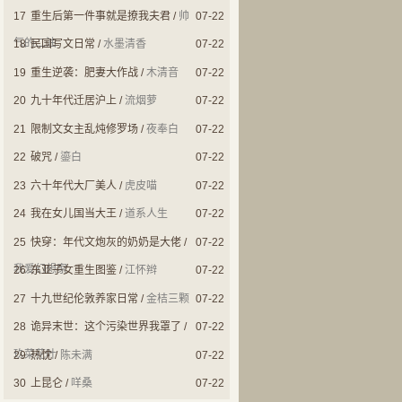
17
重生后第一件事就是撩我夫君
/
帅
07-22
气的二油
18
民国写文日常
/
水墨清香
07-22
19
重生逆袭：肥妻大作战
/
木清音
07-22
20
九十年代迁居沪上
/
流烟萝
07-22
21
限制文女主乱炖修罗场
/
夜奉白
07-22
22
破咒
/
鎏白
07-22
23
六十年代大厂美人
/
虎皮喵
07-22
24
我在女儿国当大王
/
道系人生
07-22
25
快穿：年代文炮灰的奶奶是大佬
/
07-22
我爱幻想家
26
东亚子女重生图鉴
/
江怀辫
07-22
27
十九世纪伦敦养家日常
/
金桔三颗
07-22
28
诡异末世：这个污染世界我罩了
/
07-22
玖菜花叶
29
热忱
/
陈未满
07-22
30
上昆仑
/
咩桑
07-22