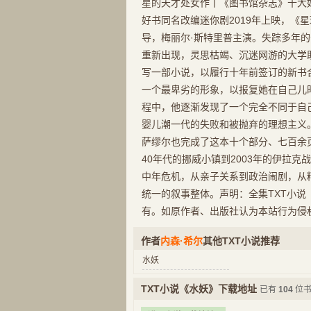
星的天才处女作丨《图书馆杂志》十大
好书同名改编迷你剧2019年上映，《
导，梅丽尔·斯特里普主演。失踪多年
重新出现，灵思枯竭、沉迷网游的大学
写一部小说，以履行十年前签订的新书
一个最卑劣的形象，以报复她在自己儿
程中，他逐渐发现了一个完全不同于自
婴儿潮一代的失败和被抛弃的理想主义
萨缪尔也完成了这本十个部分、七百余页
40年代的挪威小镇到2003年的伊拉
中年危机，从亲子关系到政治闹剧，从
统一的叙事整体。声明：全集TXT小说
有。如原作者、出版社认为本站行为侵
作者
内森·希尔
其他TXT小说推荐
水妖
TXT小说《水妖》下载地址
已有
104
位