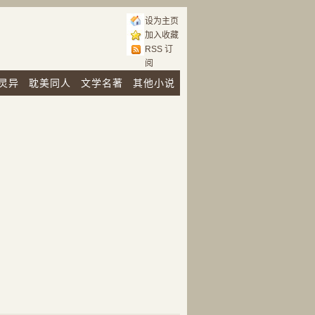
设为主页
加入收藏
RSS 订
阅
灵异
耽美同人
文学名著
其他小说