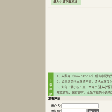
进入小说下载地址
1、柒酷网（www.qikoo.cc）所有
下
2、如果您觉得本站还不错，请把本站加
载
3、如何下载小说：点击本网页
进入小说
帮
放位置后，保存即可。本站下载的小说均为RA
助
发表评论
用户名:
验证码: