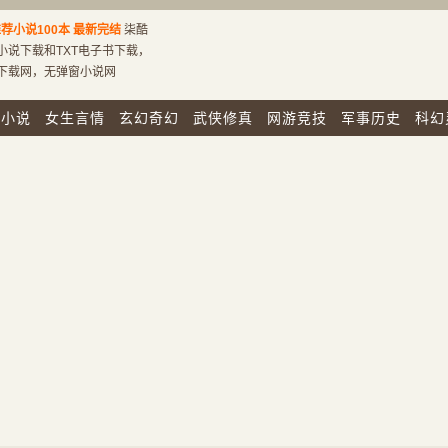
荐小说100本
最新完结
柒酷
小说下载和TXT电子书下载，
说下载网，无弹窗小说网
市小说
女生言情
玄幻奇幻
武侠修真
网游竞技
军事历史
科幻