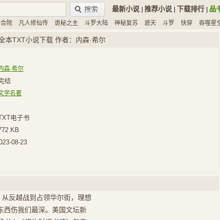
最新小说
推荐小说
下载排行
品
|
|
|
四合院
凡人修仙传
诡秘之主
斗罗大陆
神秘复苏
遮天
斗罗
快穿
吞噬星
全本TXT小说下载 作者：内森·希尔
内森·希尔
完结
文学名著
TXT电子书
772 KB
023-08-23
，从反越战到占领华尔街，理想
东西伤我们最深。美国文坛新