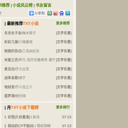
书推荐
小说风云榜
书友留言
|
|
空
| 最新推荐
TXT小说
更多推荐
东京女子会
/
柚木麻子
[文学名著]
彩虹几度
/
川端康成
[文学名著]
假面的告白
/
三岛由纪夫
[文学名著]
米嘉之恋
/
伊凡·亚历克塞维奇·蒲宁
[文学名著]
麦克白
/
莎士比亚
[文学名著]
战争哀歌
/
保宁
[文学名著]
地狱变
/
芥川龙之介
[文学名著]
茵梦湖
/
施托姆
[文学名著]
| 月
TXT小说下载榜
更多排行
1
初雪[久别重逢]
/
奚浅
07-23
2
我站的CP不能BE
/
锡纸锦鳞
07-23