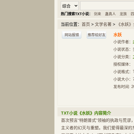
热门搜索TXT小说：
剑来
蛊真人
龙族
当前位置：
首页
>
文学名著
>
《水妖》
水妖
网站报错
推荐给好友
小说作者：
小说状态：
小说分类：
授权媒体：
小说格式：
小说大小：
发布时间:
2
TXT小说《水妖》内容简介
首次预言“特朗普式”领袖的执政与荒谬
主义者的幻灭与重塑。我们爱得最深的