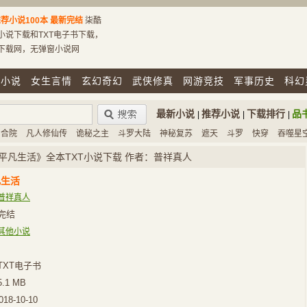
荐小说100本
最新完结
柒酷
小说下载和TXT电子书下载，
说下载网，无弹窗小说网
市小说
女生言情
玄幻奇幻
武侠修真
网游竞技
军事历史
科幻
最新小说
推荐小说
下载排行
品
|
|
|
四合院
凡人修仙传
诡秘之主
斗罗大陆
神秘复苏
遮天
斗罗
快穿
吞噬星
平凡生活》全本TXT小说下载 作者：普祥真人
凡生活
普祥真人
完结
其他小说
TXT电子书
5.1 MB
018-10-10