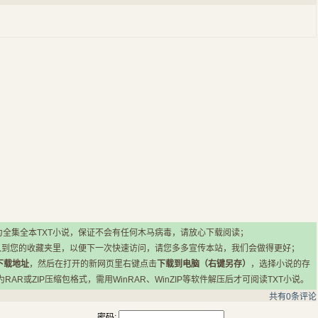
小说均为全集全本TXT小说，保证不会有任何木马病毒，请放心下载阅读；
入到您的收藏夹里，以便下一次快速访问，请您多多宣传本站，我们会做得更好；
下载地址
，然后在打开的新网页里右键点击
下载到电脑（右键另存）
，选择小说的存
R或ZIP压缩包格式，需用WinRAR、WinZIP等软件解压后才可阅读TXT小说。
共有
0
条评论
密码: