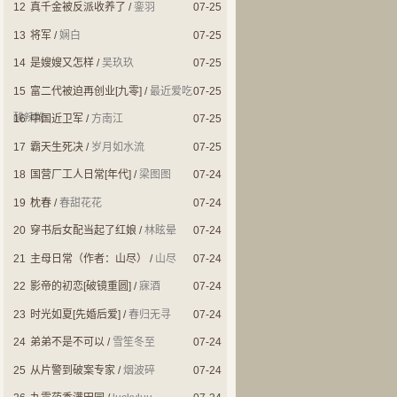
12
真千金被反派收养了
/
銮羽
07-25
13
将军
/
娴白
07-25
14
是嫂嫂又怎样
/
吴玖玖
07-25
15
富二代被迫再创业[九零]
/
最近爱吃
07-25
酸辣粉
16
中国近卫军
/
方南江
07-25
17
霸天生死决
/
岁月如水流
07-25
18
国营厂工人日常[年代]
/
梁图图
07-24
19
枕春
/
春甜花花
07-24
20
穿书后女配当起了红娘
/
林眩晕
07-24
21
主母日常（作者：山尽）
/
山尽
07-24
22
影帝的初恋[破镜重圆]
/
寐酒
07-24
23
时光如夏[先婚后爱]
/
春归无寻
07-24
24
弟弟不是不可以
/
雪笙冬至
07-24
25
从片警到破案专家
/
烟波碎
07-24