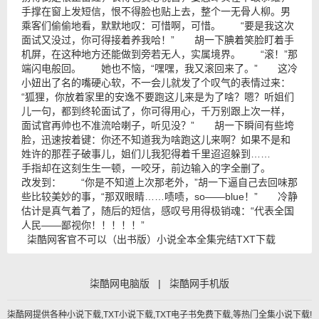
手撑在窗上发短信，恨不得脸也贴上去，整个一无骨人柳。男
乘客们偷偷地看，默默地叹：可惜啊，可惜。 “要是我这次
面试又没过，你可得接着养我哈！” 胡一下腆着笑脸盯着手
机屏，在这种地方还能做到旁若无人，实属境界。 “滚！”那
端闪电般回。 她也不恼，“嘿嘿，我又滚回来了。” 这冷
小妞出了名的嘴硬心软，不一会儿就发了个叹气的表情过来：
“狐狸，你放着家里的安逸不要跑这儿来是为了啥？嗯？听姐们
儿一句，都到终轮面试了，你可得用心，千万别跟上次一样，
面试官再帅也不准流哈喇子，听见没？” 胡一下瞬间有些垮
脸，迅速按着键：你还不知道我为啥跑这儿来啊？如果不是和
姓许的那茬子破事儿，姐们儿我犯得着千里迢迢躲到……
手指却在这刻生生一顿，一咬牙，前边输入的字全删了。
改发到： “你是不知道上次那老外，”胡一下逼自己去回味那
些比较美妙的事，“那双眼睛……啧啧，so——blue！” 冷静
估计是真气着了，随后的短信，感叹号用得极销魂：“代表全国
人民——鄙视你！！！！！”
柒酷网客官不可以（出书版）小说全本全集完结TXT下载
柒酷网电脑版
|
柒酷网手机版
柒酷网提供各种小说下载,TXT小说下载,TXT电子书免费下载,等热门全集小说下载!