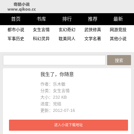
首页
书库
排行
推荐
最新
都市小说
女生言情
玄幻奇幻
武侠修真
网游竞技
军事历史
科幻灵异
耽美同人
文学名著
其他小说
我生了，你随意
作者：乐木敏
分类：女生言情
大小：
232 KB
进度：
完结
更新：2012-07-16
进入小说下载地址