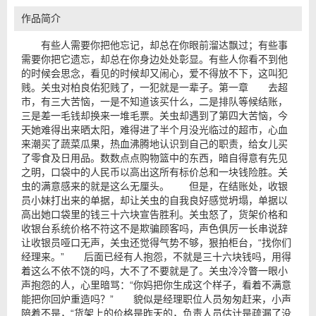
作品简介
有些人需要你把他忘记，却总在你眼前溜达飘过；有些事
需要你把它遗忘，却总在你身边处处彰显。有些人你看不到他
的时候会思念，看见的时候却又闹心，爱不得放不下，这叫犯
贱。关虫对柏良佑犯贱了，一犯就是一辈子。第一章 去超
市，有三大苦恼，一是不知道该买什么，二是排队等候结账，
三是差一毛钱却换来一堆毛票。关虫却遇到了第四大苦恼，今
天她难得出来晒太阳，难得进了半个月没光临过的超市，心血
来潮买了蔬菜瓜果，热血沸腾地认识到自己的职责，给女儿买
了零食及日用品。数数点点购物篮中的东西，暗自得意有先见
之明，口袋中的人民币以高出这所有标价总和一块钱险胜。关
虫的满意感来的就是这么无厘头。 但是，在结账处，收银
员小妹打出来的单据，却让关虫的自我良好感觉坍塌，单据以
高出她口袋里的钱三十六块宣告胜利。关虫怒了，货架价格和
收银台系统价格不符这不是欺骗顾客吗，声色俱厉一长串说辞
让收银员哑口无声，关虫还觉得气势不够，狠拍柜台，“找你们
经理来。” 后面已经有人抱怨，不就是三十六块钱吗，用得
着这么不依不饶的吗，大不了不要就是了。关虫冷冷瞥一眼小
声抱怨的人，心里暗骂：“你妈把你生成这个样子，看着不满意
能把你回炉重造吗？” 貌似是经理职位人员匆匆赶来，小声
陪着不是，“货架上的价格是昨天的，负责人员估计是疏漏了没