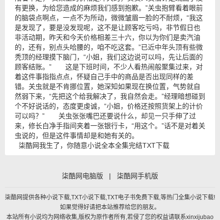
有更换，为给您造成的麻烦我们感到抱歉。”关虫抱臂看着眼前
的脑袋点啊点，一点不为所动，微微皱眉一脸的不耐烦，“我这
是发现了，要是没发现呢，这不是让顾客吃亏吗，非节假日也
非活动期，昨天和今天价格相差三十六，你以为你们是卖汽油
的，还有，别点头哈腰的，咱不吃这套。”已近中年头顶有些微
秃顶的经理摸下脑门，“小姐，我们这边说可以吗，先让后面的
顾客结账。” 这是下班时间，不少人看热闹般聚集过来，对
着这件事指指点点，怀疑自己手中的商品是否出现同样的差
错。关虫就是不肯挪位置，她深知如果现在换位置，气势就自
然弱下来，“先把这个给我解决了，我自然会走。”经理暗想碰到
个不好说话的，态度更虔诚，“小姐，价格还按照货架上的计价
可以吗？” 关虫张张嘴巴还要说什么，却见一只手伸了过
来，修长白净手指间夹着一张银行卡，“用这个。”话不是对着关
虫说的，但是这件事情却是和她有关的。
柒酷网我生了，你随意小说全本全集完结TXT下载
柒酷网电脑版
|
柒酷网手机版
柒酷网提供各种小说下载,TXT小说下载,TXT电子书免费下载,等热门全集小说下载!
如果觉得好请把本站推荐给您的朋友。
本站所有小说均为网络收集,版权为原作者所有,若侵了您的权益请联系xinxijubao