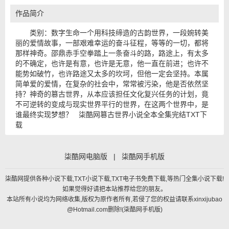
作品简介
类别：数字生命一个用科技缔造的古韵世界，一段婉转美
丽的爱情故事，一部艰难幸运的奋斗征程，等等的一切，都将
那样神奇。邵鼎赤手空拳踏上一条奋斗的路，路途上，有太多
的不确定，也许是有意，也许是无意，他一直在前进；也许不
能势如破竹，也许路途又太多的坎坷，但他一定会坚持。本属
简单爱的爱情，在复杂的社会中，常常被污染，他是否依然坚
持？神奇的篡古世界，从本应该担任文化复兴任务的计划，竟
不可逆转的变成与现实世界平行的世界，在这两个世界中，是
谁最终实现梦想？ 柒酷网篡古世界小说全本全集完结TXT下
载
柒酷网电脑版
|
柒酷网手机版
柒酷网提供各种小说下载,TXT小说下载,TXT电子书免费下载,等热门全集小说下载!
如果觉得好请把本站推荐给您的朋友。
本站所有小说均为网络收集,版权为原作者所有,若侵了您的权益请联系xinxijubao
@Hotmail.com删除!(
柒酷网手机版
)