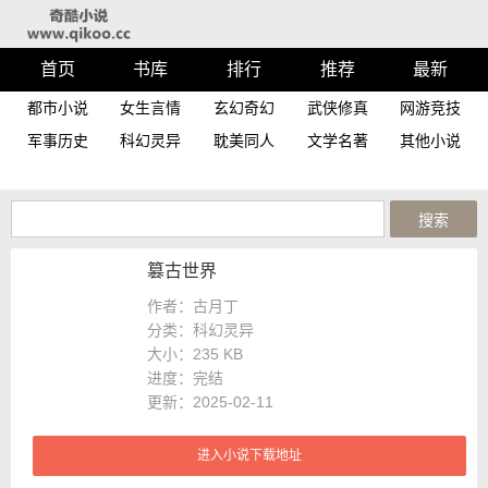
首页
书库
排行
推荐
最新
都市小说
女生言情
玄幻奇幻
武侠修真
网游竞技
军事历史
科幻灵异
耽美同人
文学名著
其他小说
篡古世界
作者：古月丁
分类：科幻灵异
大小：
235 KB
进度：
完结
更新：2025-02-11
进入小说下载地址