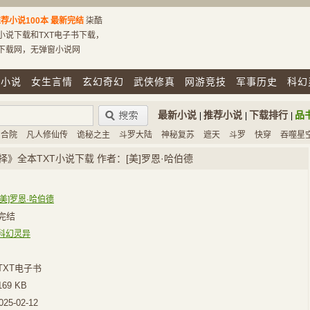
荐小说100本
最新完结
柒酷
小说下载和TXT电子书下载，
说下载网，无弹窗小说网
市小说
女生言情
玄幻奇幻
武侠修真
网游竞技
军事历史
科幻
最新小说
推荐小说
下载排行
品
|
|
|
四合院
凡人修仙传
诡秘之主
斗罗大陆
神秘复苏
遮天
斗罗
快穿
吞噬星
择》全本TXT小说下载 作者：[美]罗恩·哈伯德
[美]罗恩·哈伯德
完结
科幻灵异
TXT电子书
169 KB
025-02-12