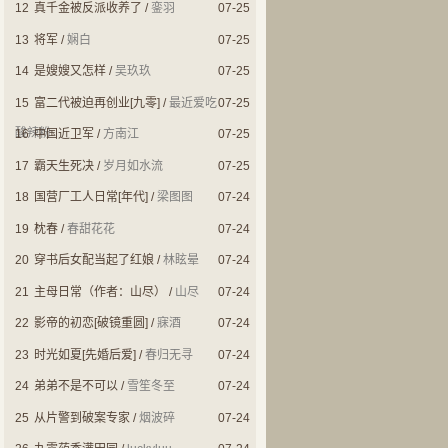
12
真千金被反派收养了
/
銮羽
07-25
13
将军
/
娴白
07-25
14
是嫂嫂又怎样
/
吴玖玖
07-25
15
富二代被迫再创业[九零]
/
最近爱吃
07-25
酸辣粉
16
中国近卫军
/
方南江
07-25
17
霸天生死决
/
岁月如水流
07-25
18
国营厂工人日常[年代]
/
梁图图
07-24
19
枕春
/
春甜花花
07-24
20
穿书后女配当起了红娘
/
林眩晕
07-24
21
主母日常（作者：山尽）
/
山尽
07-24
22
影帝的初恋[破镜重圆]
/
寐酒
07-24
23
时光如夏[先婚后爱]
/
春归无寻
07-24
24
弟弟不是不可以
/
雪笙冬至
07-24
25
从片警到破案专家
/
烟波碎
07-24