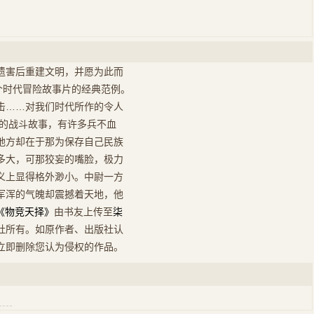
遗害后重建文明，并愿为此而
个时代冒险故事片的经典范例。
击……对我们时代所作的令人
折的战斗故事，有许多兵不血
地方却在于那为保存自己民族
多大，可那狡妄的嘴脸，极力
义上显得格外渺小。中尉一方
军浑的气魄却震撼着天地，他
《物竞天择》
由书友上传至
柒
社所有。如原作者、出版社认
立即删除您认为侵权的作品。