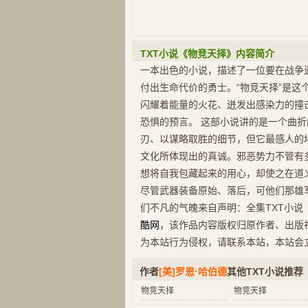
TXT小说《物竞天择》内容简介
一本出色的小说，描述了一位要在战争
付出生命代价的勇士。“物竞天择”是这
闪耀着能量的火花、迸发出感染力的撞
恐惧的预言。 这部小说讲的是一个曲
刃、以谋略取胜的细节，但它最感人的
文化所体现出的真诚。邪恶势力不管有
想将自我包藏起来的用心，却使之在道
尽管武器装备原始、落后，可他们那雄
们不凡的气魄来自声明：全集TXT小说
酷网
，该作品内容版权归原作者、出版
为本站行为侵权，请联系本站，本站会
作者
[美]罗恩·哈伯德
其他TXT小说推荐
物竞天择
物竞天择