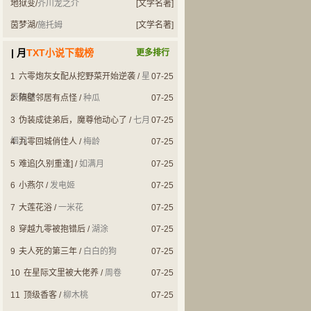
地狱变
/
芥川龙之介
[文学名著]
茵梦湖
/
施托姆
[文学名著]
| 月
TXT小说下载榜
更多排行
1
六零炮灰女配从挖野菜开始逆袭
/
星
07-25
辰依然
2
隔壁邻居有点怪
/
种瓜
07-25
3
伪装成徒弟后，魔尊他动心了
/
七月
07-25
烟羽
4
九零回城俏佳人
/
梅龄
07-25
5
难追[久别重逢]
/
如满月
07-25
6
小燕尔
/
发电姬
07-25
7
大莲花浴
/
一米花
07-25
8
穿越九零被抱错后
/
湖涂
07-25
9
夫人死的第三年
/
白白的狗
07-25
10
在星际文里被大佬养
/
周卷
07-25
11
顶级香客
/
柳木桃
07-25