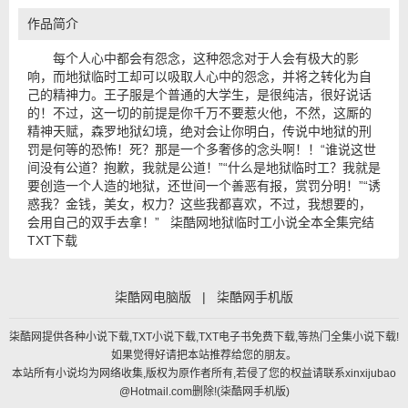
作品简介
每个人心中都会有怨念，这种怨念对于人会有极大的影
响，而地狱临时工却可以吸取人心中的怨念，并将之转化为自
己的精神力。王子服是个普通的大学生，是很纯洁，很好说话
的！不过，这一切的前提是你千万不要惹火他，不然，这厮的
精神天赋，森罗地狱幻境，绝对会让你明白，传说中地狱的刑
罚是何等的恐怖！死？那是一个多奢侈的念头啊！！“谁说这世
间没有公道？抱歉，我就是公道！”“什么是地狱临时工？我就是
要创造一个人造的地狱，还世间一个善恶有报，赏罚分明！”“诱
惑我？金钱，美女，权力？这些我都喜欢，不过，我想要的，
会用自己的双手去拿！” 柒酷网地狱临时工小说全本全集完结
TXT下载
柒酷网电脑版
|
柒酷网手机版
柒酷网提供各种小说下载,TXT小说下载,TXT电子书免费下载,等热门全集小说下载!
如果觉得好请把本站推荐给您的朋友。
本站所有小说均为网络收集,版权为原作者所有,若侵了您的权益请联系xinxijubao
@Hotmail.com删除!(
柒酷网手机版
)