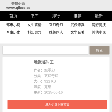
首页
书库
排行
推荐
最新
都市小说
女生言情
玄幻奇幻
武侠修真
网游竞技
军事历史
科幻灵异
耽美同人
文学名著
其他小说
地狱临时工
作者：飘零幻
分类：玄幻奇幻
大小：
922 KB
进度：
完结
更新：2025-06-16
进入小说下载地址