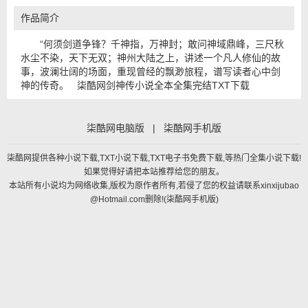
作品简介
“何须剑道争锋？千神指，万神封；敢问神域鼎峰，三尺秋
水尘不染，天下无双；神州大陆之上，讲述一个凡人修仙的故
事，波澜壮阔的场面，重现曾经的飘渺旅程，谱写读者心中剑
神的传奇。 柒酷网剑神传小说全本全集完结TXT下载
柒酷网电脑版
|
柒酷网手机版
柒酷网提供各种小说下载,TXT小说下载,TXT电子书免费下载,等热门全集小说下载!
如果觉得好请把本站推荐给您的朋友。
本站所有小说均为网络收集,版权为原作者所有,若侵了您的权益请联系xinxijubao
@Hotmail.com删除!(
柒酷网手机版
)