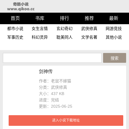
首页
书库
排行
推荐
最新
都市小说
女生言情
玄幻奇幻
武侠修真
网游竞技
军事历史
科幻灵异
耽美同人
文学名著
其他小说
剑神传
作者：老鼠不嫁猫
分类：武侠修真
大小：
437 KB
进度：
完结
更新：2025-06-25
进入小说下载地址