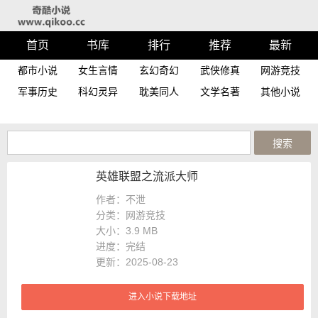
首页
书库
排行
推荐
最新
都市小说
女生言情
玄幻奇幻
武侠修真
网游竞技
军事历史
科幻灵异
耽美同人
文学名著
其他小说
英雄联盟之流派大师
作者：不泄
分类：网游竞技
大小：
3.9 MB
进度：
完结
更新：2025-08-23
进入小说下载地址