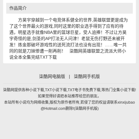
作品简介
方昊宇穿越到一个电竞体系健全的世界,英雄联盟更是成为
了这个世界最火的游戏,同时这里的职业选手得到了应有的待
遇，明星选手就像NBA里的篮球巨星，受人追捧！不过让方昊
宇奇怪的是,剑圣的AP打法无人问津！老鼠无伤打野还未被开
发！炼金那破坏游戏性的送死流打法也没有出现！……唯一共
同的就是刀妹惨遭一削再削！ 柒酷网英雄联盟之流派大师小
说全本全集完结TXT下载
柒酷网电脑版
|
柒酷网手机版
柒酷网提供各种小说下载,TXT小说下载,TXT电子书免费下载,等热门全集小说下载!
如果觉得好请把本站推荐给您的朋友。
本站所有小说均为网络收集,版权为原作者所有,若侵了您的权益请联系xinxijubao
@Hotmail.com删除!(
柒酷网手机版
)