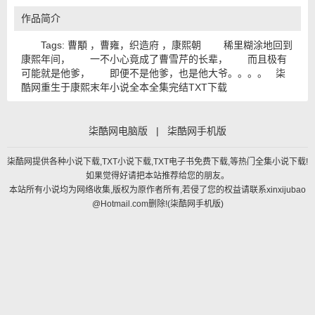
作品简介
Tags: 曹顒 ，曹雍，织造府 ，康熙朝 稀里糊涂地回到
康熙年间， 一不小心竟成了曹雪芹的长辈， 而且极有
可能就是他爹， 即便不是他爹，也是他大爷。。。。 柒
酷网重生于康熙末年小说全本全集完结TXT下载
柒酷网电脑版
|
柒酷网手机版
柒酷网提供各种小说下载,TXT小说下载,TXT电子书免费下载,等热门全集小说下载!
如果觉得好请把本站推荐给您的朋友。
本站所有小说均为网络收集,版权为原作者所有,若侵了您的权益请联系xinxijubao
@Hotmail.com删除!(
柒酷网手机版
)