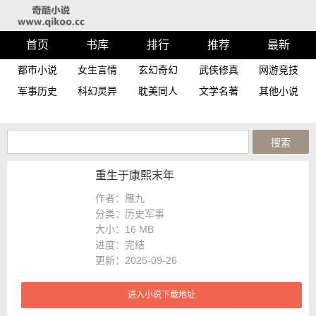
首页
书库
排行
推荐
最新
都市小说
女生言情
玄幻奇幻
武侠修真
网游竞技
军事历史
科幻灵异
耽美同人
文学名著
其他小说
重生于康熙末年
作者：雁九
分类：历史军事
大小：
16 MB
进度：
完结
更新：2025-09-26
进入小说下载地址