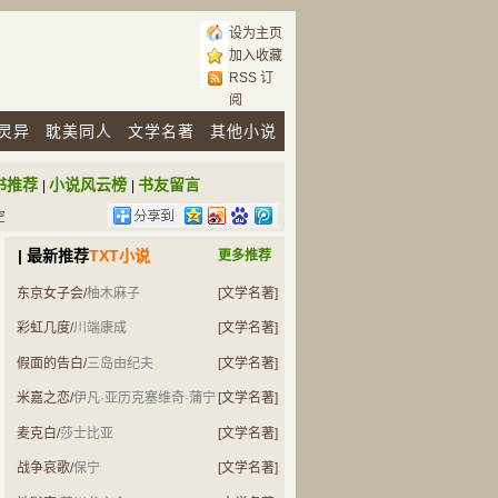
设为主页
加入收藏
RSS 订
阅
灵异
耽美同人
文学名著
其他小说
书推荐
小说风云榜
书友留言
|
|
空
| 最新推荐
TXT小说
更多推荐
东京女子会
/
柚木麻子
[文学名著]
彩虹几度
/
川端康成
[文学名著]
假面的告白
/
三岛由纪夫
[文学名著]
米嘉之恋
/
伊凡·亚历克塞维奇·蒲宁
[文学名著]
麦克白
/
莎士比亚
[文学名著]
战争哀歌
/
保宁
[文学名著]