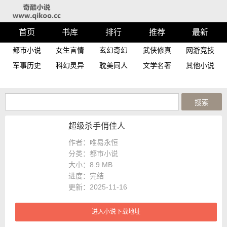
首页
书库
排行
推荐
最新
都市小说
女生言情
玄幻奇幻
武侠修真
网游竞技
军事历史
科幻灵异
耽美同人
文学名著
其他小说
超级杀手俏佳人
作者：唯易永恒
分类：都市小说
大小：
8.9 MB
进度：
完结
更新：2025-11-16
进入小说下载地址