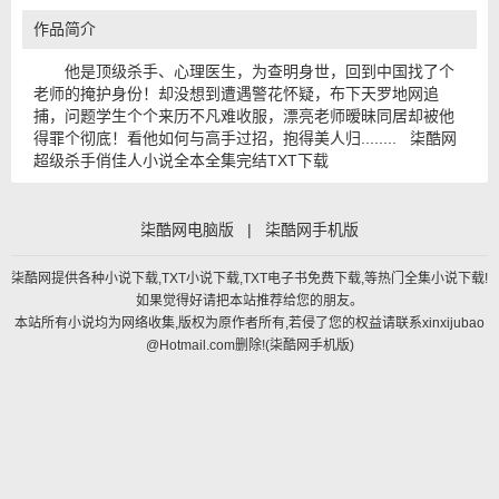
作品简介
他是顶级杀手、心理医生，为查明身世，回到中国找了个
老师的掩护身份！却没想到遭遇警花怀疑，布下天罗地网追
捕，问题学生个个来历不凡难收服，漂亮老师暧昧同居却被他
得罪个彻底！看他如何与高手过招，抱得美人归........ 柒酷网
超级杀手俏佳人小说全本全集完结TXT下载
柒酷网电脑版
|
柒酷网手机版
柒酷网提供各种小说下载,TXT小说下载,TXT电子书免费下载,等热门全集小说下载!
如果觉得好请把本站推荐给您的朋友。
本站所有小说均为网络收集,版权为原作者所有,若侵了您的权益请联系xinxijubao
@Hotmail.com删除!(
柒酷网手机版
)