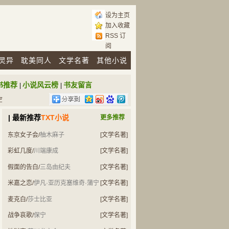
设为主页
加入收藏
RSS 订
阅
灵异
耽美同人
文学名著
其他小说
书推荐
小说风云榜
书友留言
|
|
空
| 最新推荐
TXT小说
更多推荐
东京女子会
/
柚木麻子
[文学名著]
彩虹几度
/
川端康成
[文学名著]
假面的告白
/
三岛由纪夫
[文学名著]
米嘉之恋
/
伊凡·亚历克塞维奇·蒲宁
[文学名著]
麦克白
/
莎士比亚
[文学名著]
战争哀歌
/
保宁
[文学名著]