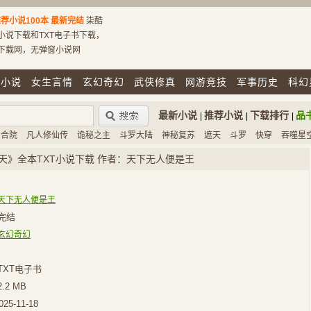
荐小说100本
最新完结
柒酷
小说下载和TXT电子书下载，
说下载网，无弹窗小说网
市小说
女生言情
玄幻奇幻
武侠修真
网游竞技
军事历史
科幻
最新小说
推荐小说
下载排行
品
|
|
|
四合院
凡人修仙传
诡秘之主
斗罗大陆
神秘复苏
遮天
斗罗
快穿
吞噬星
天》全本TXT小说下载 作者：天下无人便是王
天下无人便是王
完结
玄幻奇幻
TXT电子书
2.2 MB
025-11-18