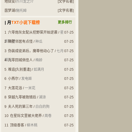
地狱变
/
芥川龙之介
[文学名著]
茵梦湖
/
施托姆
[文学名著]
| 月
TXT小说下载榜
更多排行
1
六零炮灰女配从挖野菜开始逆袭
/
星
07-25
辰依然
2
隔壁邻居有点怪
/
种瓜
07-25
3
伪装成徒弟后，魔尊他动心了
/
七月
07-25
烟羽
4
九零回城俏佳人
/
梅龄
07-25
5
难追[久别重逢]
/
如满月
07-25
6
小燕尔
/
发电姬
07-25
7
大莲花浴
/
一米花
07-25
8
穿越九零被抱错后
/
湖涂
07-25
9
夫人死的第三年
/
白白的狗
07-25
10
在星际文里被大佬养
/
周卷
07-25
11
顶级香客
/
柳木桃
07-25