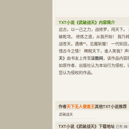
TXT小说《武破战天》内容简介
远古，以一己之力，战修罗，闯天下。
破乾穹。 修炼之道，从我开始！ 我乃
战苍天，遇佛**，见魔斩魔！ 一代轮
惜古今之情！ 睥睨天下，谁人笑我？声
天》
由书友上传至
柒酷网
，该作品内容
如原作者、出版社认为本站行为侵权，
您认为侵权的作品。
作者
天下无人便是王
其他TXT小说推荐
武破战天
TXT小说《武破战天》下载地址
已有
36