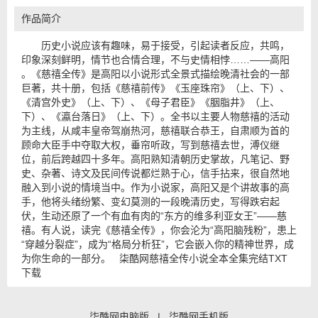
作品简介
历史小说应该有趣味，易于接受，引起读者反应，共鸣，
印象深刻鲜明，情节也合情合理，不与史情相悖……——高阳
。《慈禧全传》是高阳以小说形式全景式描绘晚清社会的一部
巨著，共十册，包括《慈禧前传》《玉座珠帘》（上、下）、
《清宫外史》（上、下）、《母子君臣》《胭脂井》（上、
下）、《瀛台落日》（上、下）。全书以主要人物慈禧的活动
为主线，从咸丰皇帝驾崩热河，慈禧联合恭王，自肃顺为首的
顾命大臣手中夺取大权，垂帘听政，写到慈禧去世，溥仪继
位，前后跨越四十多年。高阳熟知清朝历史掌故，凡笔记、野
史、杂著、诗文及民间传说都烂熟于心，信手拈来，很自然地
融入到小说的情境当中。作为小说家，高阳又是个讲故事的高
手，他将头绪纷繁、变幻莫测的一段晚清历史，写得跌宕起
伏，生动还原了一个有血有肉的“东方的维多利亚女王”——慈
禧。有人说，读完《慈禧全传》，你会沦为“高阳脑残粉”，患上
“穿越分裂症”，成为“格局分析狂”，它会嵌入你的精神世界，成
为你生命的一部分。 柒酷网慈禧全传小说全本全集完结TXT
下载
柒酷网电脑版
|
柒酷网手机版