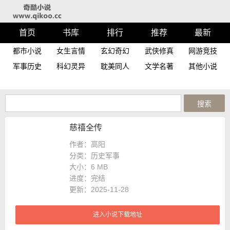
首页
书库
排行
推荐
最新
都市小说
女生言情
玄幻奇幻
武侠修真
网游竞技
军事历史
科幻灵异
耽美同人
文学名著
其他小说
慈禧全传
作者：高阳
分类：历史军事
大小：
6 MB
进度：
完结
更新：2025-11-28
进入小说下载地址