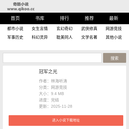
首页
书库
排行
推荐
最新
都市小说
女生言情
玄幻奇幻
武侠修真
网游竞技
军事历史
科幻灵异
耽美同人
文学名著
其他小说
冠军之光
作者：林海听涛
分类：网游竞技
大小：
9.4 MB
进度：
完结
更新：2025-11-28
进入小说下载地址