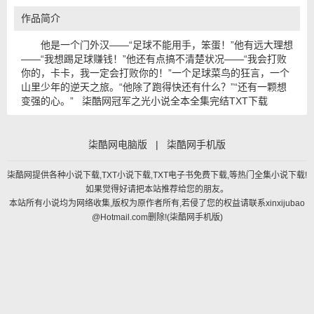
作品简介
他是一个门外汉——“足球不能用手，笨蛋！”他有远大理想
——“我想踢足球赚钱！”他还有点搞不清楚状况——“我会打败
你的，卡卡，我一定会打败你的！”一个足球菜鸟的狂言，一个
山里少年的逆天之旅。“他除了跑得快还有什么？”“还有一颗想
变强的心。” 柒酷网冠军之光小说全本全集完结TXT下载
柒酷网电脑版
|
柒酷网手机版
柒酷网提供各种小说下载,TXT小说下载,TXT电子书免费下载,等热门全集小说下载!
如果觉得好请把本站推荐给您的朋友。
本站所有小说均为网络收集,版权为原作者所有,若侵了您的权益请联系xinxijubao
@Hotmail.com删除!(
柒酷网手机版
)