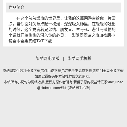
作品简介
在这个匆匆燥热的世界里，让我的这篇网游带给你一片清
凉。当你面对荧幕点起一枝烟，深深吸入肺里，在轻轻的吐出
的时候，这个充满着兄弟情、朋友义、生与死、悲壮与爱情的
小说就开始偷偷的潜入你的心灵！ 柒酷网网游之热血盛唐小
说全本全集完结TXT下载
柒酷网电脑版
|
柒酷网手机版
柒酷网提供各种小说下载,TXT小说下载,TXT电子书免费下载,等热门全集小说下载!
如果觉得好请把本站推荐给您的朋友。
本站所有小说均为网络收集,版权为原作者所有,若侵了您的权益请联系xinxijubao
@Hotmail.com删除!(
柒酷网手机版
)