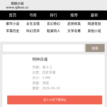
首页
书库
排行
推荐
最新
都市小说
女生言情
玄幻奇幻
武侠修真
网游竞技
军事历史
科幻灵异
耽美同人
文学名著
其他小说
特种兵魂
作者：夜十三
分类：历史军事
大小：
3 MB
进度：
完结
更新：2026-05-18
进入小说下载地址