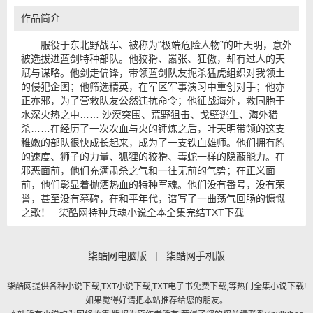
作品简介
服役于东北野战军、被称为“极端危险人物”的叶天明，意外
被选拔进蓝剑特种部队。他狡猾、嚣张、狂傲，却有过人的天
赋与谋略。他剑走偏锋，带领蓝剑队友扼杀猛虎组织对我领土
的侵犯企图；他筛选精英，在军区军事演习中重创对手；他亦
正亦邪，为了营救队友公然违抗命令；他征战海外，救同胞于
水深火热之中…… 沙漠突围、荒野狙击、戈壁逃生、海外猎
杀……在经历了一次次血与火的锤炼之后，叶天明带领的这支
稚嫩的部队很快成长起来，成为了一支铁血雄师。他们拥有豹
的速度、狮子的力量、狐狸的狡猾、毒蛇一样的隐蔽能力。在
邪恶面前，他们充满肃杀之气和一往无前的气势；在正义面
前，他们彰显着抛洒热血的特种军魂。他们没有番号，没有荣
誉，甚至没有墓碑，在和平年代，谱写了一曲荡气回肠的慷慨
之歌！ 柒酷网特种兵魂小说全本全集完结TXT下载
柒酷网电脑版
|
柒酷网手机版
柒酷网提供各种小说下载,TXT小说下载,TXT电子书免费下载,等热门全集小说下载!
如果觉得好请把本站推荐给您的朋友。