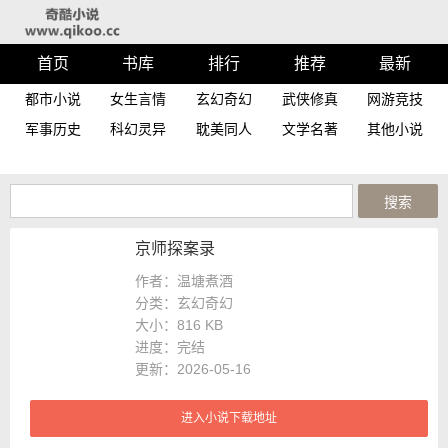
首页
书库
排行
推荐
最新
都市小说
女生言情
玄幻奇幻
武侠修真
网游竞技
军事历史
科幻灵异
耽美同人
文学名著
其他小说
京师探案录
作者：温塘煮酒
分类：玄幻奇幻
大小：
816 KB
进度：
完结
更新：2026-05-16
进入小说下载地址