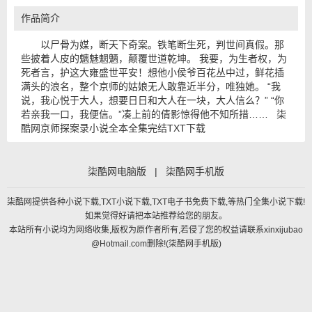
作品简介
以尸骨为媒，断天下奇案。铁笔断生死，判世间真假。那
些披着人皮的魑魅魍魉，颠覆世道乾坤。 我要，为生者权，为
死者言，护这大雍盛世平安！想他小侯爷百花丛中过，鲜花插
满头的浪名，整个京师的姑娘无人敢靠近半分，唯独她。 “我
说，我心悦于大人，想要日日和大人在一块，大人信么？” “你
若亲我一口，我便信。”凑上前的倩影惊得他不知所措…… 柒
酷网京师探案录小说全本全集完结TXT下载
柒酷网电脑版
|
柒酷网手机版
柒酷网提供各种小说下载,TXT小说下载,TXT电子书免费下载,等热门全集小说下载!
如果觉得好请把本站推荐给您的朋友。
本站所有小说均为网络收集,版权为原作者所有,若侵了您的权益请联系xinxijubao
@Hotmail.com删除!(
柒酷网手机版
)