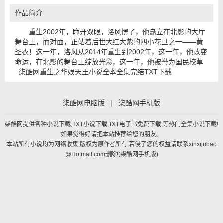
作品简介
重生2002年，睁开双眼，洛风愣了，他矗立在北影的大厅
舞台上，而对面，正站着后世大红大紫的四小花旦之一——黄
圣衣！这一年，洛风从2014年重生到2002年，这一年，他改变
命运，在北影的舞台上绽放光彩，这一年，他被誉为国民校草
柒酷网重生之华娱天王小说全本全集完结TXT下载
柒酷网电脑版
|
柒酷网手机版
柒酷网提供各种小说下载,TXT小说下载,TXT电子书免费下载,等热门全集小说下载!
如果觉得好请把本站推荐给您的朋友。
本站所有小说均为网络收集,版权为原作者所有,若侵了您的权益请联系xinxijubao
@Hotmail.com删除!(
柒酷网手机版
)