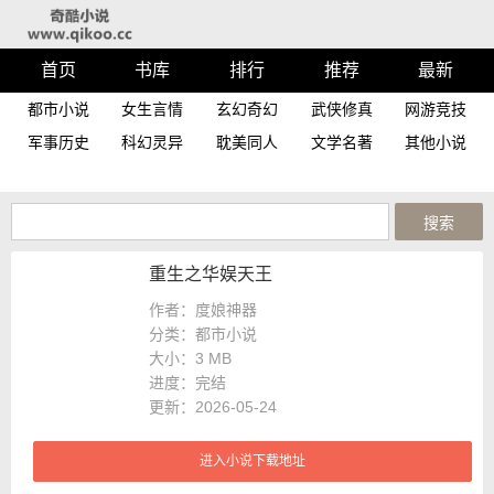
首页
书库
排行
推荐
最新
都市小说
女生言情
玄幻奇幻
武侠修真
网游竞技
军事历史
科幻灵异
耽美同人
文学名著
其他小说
重生之华娱天王
作者：度娘神器
分类：都市小说
大小：
3 MB
进度：
完结
更新：2026-05-24
进入小说下载地址