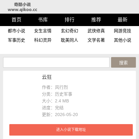
首页
书库
排行
推荐
最新
都市小说
女生言情
玄幻奇幻
武侠修真
网游竞技
军事历史
科幻灵异
耽美同人
文学名著
其他小说
云狂
作者：风行烈
分类：历史军事
大小：
2.4 MB
进度：
完结
更新：2026-05-20
进入小说下载地址