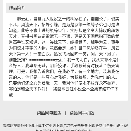
作品简介
柳云狂，当世九大世家之一的柳家独子。翩翩公子，俊美
不凡，风流天下，招蜂引蝶，是为楚京第一纨绔子弟也可是谁
知道，此等不求上进的纨绔少年，实际却是个令人惊叹的超级
天才，琴棋书画诗词歌赋无一不通，更是天下间屈指可数的武
道高手谁又知道，这一笑惊天下，纵横世间，翻手为云，覆手
为雨惊才艳艳的人物，竟然会是…她？世间风华尽在手，风云
天下第一人！一袭白衣，墨发飞扬回眸一笑，问，天下男子，
谁能抵挡？===========云狂：我一向明白，我从来都不是什
么好人，我卑鄙无耻，阴险狡诈，手段狠辣有时候甚至伤天害
理。可是，我想告诉你们，在我心里，有一个地方，装着我在
意的人，他们是一些真心对我好，为我着想，为我付出的人。
只要他们还全心为着我一天，我对他们便永不放弃永不抛弃，
哪怕是和全天下作对！ 柒酷网云狂小说全本全集完结TXT下
载
柒酷网电脑版
|
柒酷网手机版
柒酷网提供各种小说下载,TXT小说下载,TXT电子书免费下载,等热门全集小说下载!