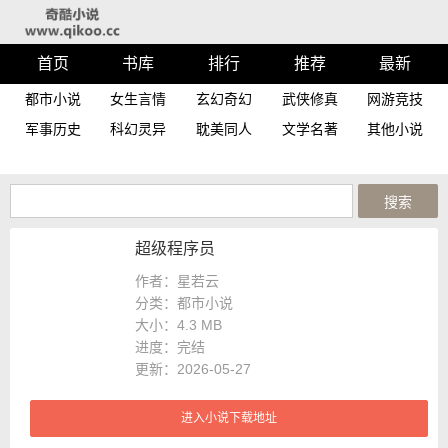
首页
书库
排行
推荐
最新
都市小说
女生言情
玄幻奇幻
武侠修真
网游竞技
军事历史
科幻灵异
耽美同人
文学名著
其他小说
超级程序员
作者：星若云
分类：都市小说
大小：
4.3 MB
进度：
完结
更新：2026-05-27
进入小说下载地址