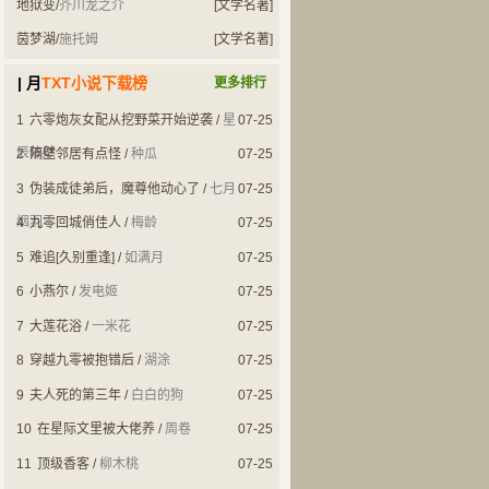
地狱变
/
芥川龙之介
[文学名著]
茵梦湖
/
施托姆
[文学名著]
| 月
TXT小说下载榜
更多排行
1
六零炮灰女配从挖野菜开始逆袭
/
星
07-25
辰依然
2
隔壁邻居有点怪
/
种瓜
07-25
3
伪装成徒弟后，魔尊他动心了
/
七月
07-25
烟羽
4
九零回城俏佳人
/
梅龄
07-25
5
难追[久别重逢]
/
如满月
07-25
6
小燕尔
/
发电姬
07-25
7
大莲花浴
/
一米花
07-25
8
穿越九零被抱错后
/
湖涂
07-25
9
夫人死的第三年
/
白白的狗
07-25
10
在星际文里被大佬养
/
周卷
07-25
11
顶级香客
/
柳木桃
07-25