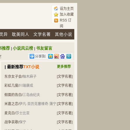
设为主页
加入收藏
RSS 订
阅
灵异
耽美同人
文学名著
其他小说
书推荐
小说风云榜
书友留言
|
|
空
| 最新推荐
TXT小说
更多推荐
东京女子会
/
柚木麻子
[文学名著]
彩虹几度
/
川端康成
[文学名著]
假面的告白
/
三岛由纪夫
[文学名著]
米嘉之恋
/
伊凡·亚历克塞维奇·蒲宁
[文学名著]
麦克白
/
莎士比亚
[文学名著]
战争哀歌
/
保宁
[文学名著]