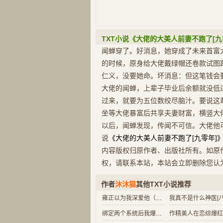
TXT小说《大佬的大美人前妻不跑了[九
闻蝉穿了。好消息，她穿成了未来首富
的时候，原身给大佬戴绿帽还卷款试图
仁义，没要她命。坏消息：但这笔钱会
大佬的闻蝉，上辈子毕业后余额就没低
过来，就要为五位数绞尽脑汁。要说这
坐等大佬暴富后共享夫妻财富，横竖大
以后，闻蝉发现，传闻不可信。大佬他可
说
《大佬的大美人前妻不跑了[九零年]
内容版权归原作者、出版社所有。如原
权，请联系本站，本站会立即删除您认
作者
沐沐猫
其他TXT小说推荐
雍正以为我深爱他（清穿）
绑定两个系统后我爆红了[穿书]