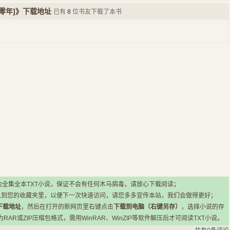
九零年]》下载地址
已有
8
位书友下载了本书
小说均为全集全本TXT小说，保证不会有任何木马病毒，请放心下载阅读；
入到您的收藏夹里，以便下一次快速访问，请您多多宣传本站，我们会做得更好；
下载地址
，然后在打开的新网页里右键点击
下载到电脑（右键另存）
，选择小说的存
R或ZIP压缩包格式，需用WinRAR、WinZIP等软件解压后才可阅读TXT小说。