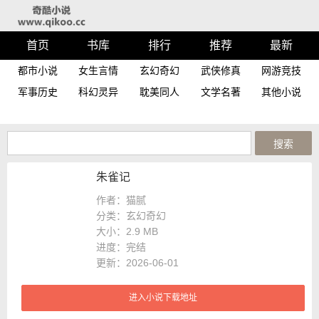
首页
书库
排行
推荐
最新
都市小说
女生言情
玄幻奇幻
武侠修真
网游竞技
军事历史
科幻灵异
耽美同人
文学名著
其他小说
朱雀记
作者：猫腻
分类：玄幻奇幻
大小：
2.9 MB
进度：
完结
更新：2026-06-01
进入小说下载地址