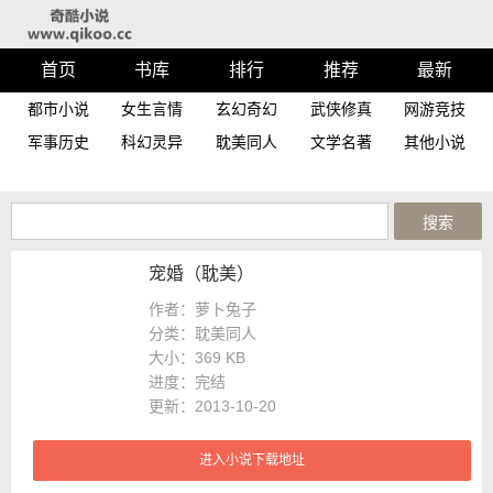
首页
书库
排行
推荐
最新
都市小说
女生言情
玄幻奇幻
武侠修真
网游竞技
军事历史
科幻灵异
耽美同人
文学名著
其他小说
宠婚（耽美）
作者：萝卜兔子
分类：耽美同人
大小：
369 KB
进度：
完结
更新：2013-10-20
进入小说下载地址