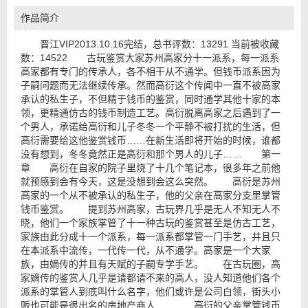
作品简介
晋江VIP2013.10.16完结，总书评数：13291 当前被收藏
数：14522 古玩鉴赏大家苏州高家分十一派系，每一派系
高家都有专门的传承人，各不相干从不通学。但钱币派系因为
子嗣问题而无法继续传承。然而高衍这个传闻中一直不被高家
承认的私生子，不但精于钱币的鉴赏，同时通学其他十家的本
领，更精通仿古的钱币制造工艺。高衍脱离高家之后遇到了一
个男人，承诺给高衍和儿子冬冬一个平静不被打扰的生活，但
高衍需要给这他鉴赏钱币……在新生活即将开始的时候，谁都
没有想到，冬冬竟然正是高衍和那个男人的儿子…… 第一
章 高衍在自家的院子里烧了十几个笔记本，很多年之前他
就预感到会有今天，这是没想到会这么突然。 高衍是苏州
高家的一个从不被承认的私生子，他的父亲在高家分支里掌管
钱币鉴赏。 提到苏州高家，古玩界几乎是无人不知无人不
晓，他们一个家族掌管了十一种古玩的鉴赏甚至是仿古工艺，
家族由此分成十一个派系，每一派系都掌管一门手艺，并且只
在本派系中流传，一代传一代，从不通学。高家是一个大家
族，由嫡传的并且有天赋的子嗣专学手艺。 在古玩圈，高
家嫡传的鉴赏人几乎是请都请不来的高人，没人知道他们各个
派系的掌管人到底叫什么名字，他们或许是公司白领，街头小
贩也可能是很出名的房地产商人…… 高衍的父亲掌管钱币