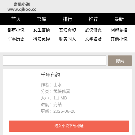
首页
书库
排行
推荐
最新
都市小说
女生言情
玄幻奇幻
武侠修真
网游竞技
军事历史
科幻灵异
耽美同人
文学名著
其他小说
千年有约
作者：山水
分类：武侠修真
大小：
1.1 MB
进度：
完结
更新：2025-06-28
进入小说下载地址