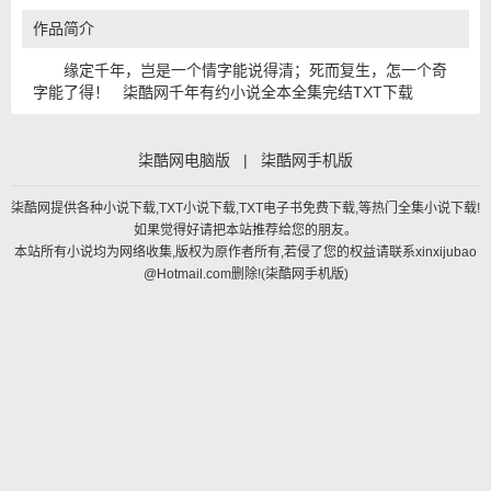
作品简介
缘定千年，岂是一个情字能说得清；死而复生，怎一个奇
字能了得！ 柒酷网千年有约小说全本全集完结TXT下载
柒酷网电脑版
|
柒酷网手机版
柒酷网提供各种小说下载,TXT小说下载,TXT电子书免费下载,等热门全集小说下载!
如果觉得好请把本站推荐给您的朋友。
本站所有小说均为网络收集,版权为原作者所有,若侵了您的权益请联系xinxijubao
@Hotmail.com删除!(
柒酷网手机版
)