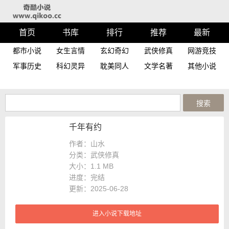
首页
书库
排行
推荐
最新
都市小说
女生言情
玄幻奇幻
武侠修真
网游竞技
军事历史
科幻灵异
耽美同人
文学名著
其他小说
千年有约
作者：山水
分类：武侠修真
大小：
1.1 MB
进度：
完结
更新：2025-06-28
进入小说下载地址