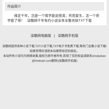
作品简介
缘定千年，岂是一个情字能说得清；死而复生，怎一个奇
字能了得！ 柒酷网千年有约小说全本全集完结TXT下载
柒酷网电脑版
|
柒酷网手机版
柒酷网提供各种小说下载,TXT小说下载,TXT电子书免费下载,等热门全集小说下载!
如果觉得好请把本站推荐给您的朋友。
本站所有小说均为网络收集,版权为原作者所有,若侵了您的权益请联系xinxijubao
@Hotmail.com删除!(
柒酷网手机版
)